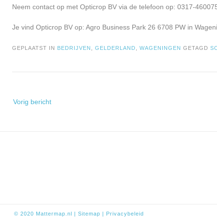
Neem contact op met Opticrop BV via de telefoon op: 0317-460075
Je vind Opticrop BV op: Agro Business Park 26 6708 PW in Wagen
GEPLAATST IN
BEDRIJVEN
,
GELDERLAND
,
WAGENINGEN
GETAGD
S
Bericht
Vorig bericht
navigatie
© 2020
Mattermap.nl
|
Sitem
ap
|
Privacybeleid