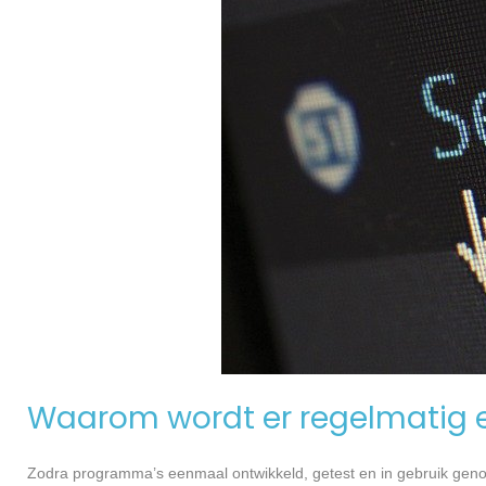
Waarom wordt er regelmatig 
Zodra programma’s eenmaal ontwikkeld, getest en in gebruik genome