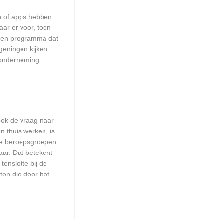
en of apps hebben
aar er voor, toen
n een programma dat
ageningen kijken
w onderneming
 ook de vraag naar
n thuis werken, is
lle beroepsgroepen
aar. Dat betekent
enslotte bij de
ten die door het