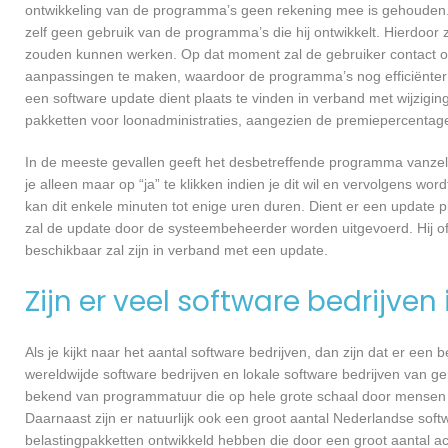
ontwikkeling van de programma’s geen rekening mee is gehouden.
zelf geen gebruik van de programma’s die hij ontwikkelt. Hierdoor z
zouden kunnen werken. Op dat moment zal de gebruiker contact o
aanpassingen te maken, waardoor de programma’s nog efficiënter 
een software update dient plaats te vinden in verband met wijzigin
pakketten voor loonadministraties, aangezien de premiepercentages
In de meeste gevallen geeft het desbetreffende programma vanzelf 
je alleen maar op “ja” te klikken indien je dit wil en vervolgens wor
kan dit enkele minuten tot enige uren duren. Dient er een update p
zal de update door de systeembeheerder worden uitgevoerd. Hij of
beschikbaar zal zijn in verband met een update.
Zijn er veel software bedrijven
Als je kijkt naar het aantal software bedrijven, dan zijn dat er een
wereldwijde software bedrijven en lokale software bedrijven van g
bekend van programmatuur die op hele grote schaal door mensen ov
Daarnaast zijn er natuurlijk ook een groot aantal Nederlandse softw
belastingpakketten ontwikkeld hebben die door een groot aantal a