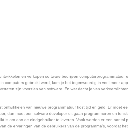
 ontwikkelen en verkopen software bedrijven computerprogrammatuur e
in computers gebruikt werd, kom je het tegenwoordig in veel meer app
mostaten zijn voorzien van software. En wat dacht je van verkeerslichten
et ontwikkelen van nieuwe programmatuur kost tijd en geld. Er moet e
er, dan moet een sofware developer dit gaan programmeren en tensl
 is om aan de eindgebruiker te leveren. Vaak worden er een aantal pil
an de ervaringen van de gebruikers van de programma’s, voordat het