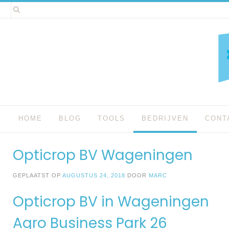
Spring
naar
inhoud
HOME
BLOG
TOOLS
BEDRIJVEN
CONT
Opticrop BV Wageningen
GEPLAATST OP
AUGUSTUS 24, 2018
DOOR
MARC
Opticrop BV in Wageningen
Agro Business Park 26