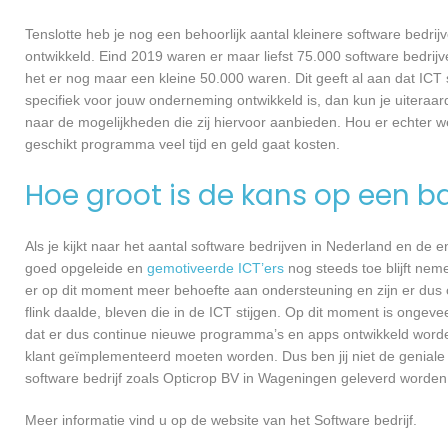
Tenslotte heb je nog een behoorlijk aantal kleinere software bed
ontwikkeld. Eind 2019 waren er maar liefst 75.000 software bedrijve
het er nog maar een kleine 50.000 waren. Dit geeft al aan dat IC
specifiek voor jouw onderneming ontwikkeld is, dan kun je uiteraa
naar de mogelijkheden die zij hiervoor aanbieden. Hou er echter 
geschikt programma veel tijd en geld gaat kosten.
Hoe groot is de kans op een ba
Als je kijkt naar het aantal software bedrijven in Nederland en de
goed opgeleide en
gemotiveerde ICT’ers
nog steeds toe blijft nem
er op dit moment meer behoefte aan ondersteuning en zijn er dus 
flink daalde, bleven die in de ICT stijgen. Op dit moment is ongev
dat er dus continue nieuwe programma’s en apps ontwikkeld worde
klant geïmplementeerd moeten worden. Dus ben jij niet de geniale
software bedrijf zoals Opticrop BV in Wageningen geleverd worden, 
Meer informatie vind u op de website van het Software bedrijf.