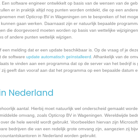
 Een software engineer ontwikkelt op basis van de wensen van de geb
ullen er in praktijk altijd nog punten worden ontdekt, die op een ander
pnemen met Opticrop BV in Wageningen om te bespreken of het mogel
kunnen gaan werken. Daarnaast zijn er natuurlijk bepaalde programm
gen die doorgevoerd moeten worden op basis van wettelijke wijzigingen.
 of andere punten wettelijk wijzigen.
een melding dat er een update beschikbaar is. Op de vraag of je deze 
dt de software
update automatisch geïnstalleerd
. Afhankelijk van de o
laats te vinden aan een programma dat op de server van het bedrijf is 
 zij geeft dan vooraf aan dat het programma op een bepaalde datum en 
 in Nederland
 behoorlijk aantal. Hierbij moet natuurlijk wel onderscheid gemaakt word
emiddelde omvang, zoals Opticrop BV in Wageningen. Wereldwijde bedri
er de hele wereld wordt gebruikt. Voorbeelden hiervan zijn Microsoft
are bedrijven die van een redelijk grote omvang zijn, aangezien zij bij
ccountantskantoren in Nederland worden gebruikt.