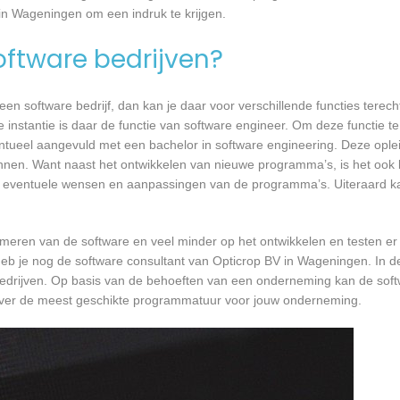
 in Wageningen om een indruk te krijgen.
software bedrijven?
n software bedrijf, dan kan je daar voor verschillende functies terecht
instantie is daar de functie van software engineer. Om deze functie te
entueel aangevuld met een bachelor in software engineering. Deze oplei
annen. Want naast het ontwikkelen van nieuwe programma’s, is het ook b
 eventuele wensen en aanpassingen van de programma’s. Uiteraard kan
mmeren van de software en veel minder op het ontwikkelen en testen er
heb je nog de software consultant van Opticrop BV in Wageningen. In de
bedrijven. Op basis van de behoeften van een onderneming kan de soft
 over de meest geschikte programmatuur voor jouw onderneming.