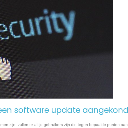
een software update aangekond
n zijn, zullen er altijd gebruikers zijn die tegen bepaalde punten aan