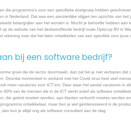
rijven die programma’s voor een specifieke doelgroep hebben geschrev
n in Nederland. Dat was een aanzienlijke stijgen ten opzichte van het j
T steeds belangrijker aan het worden is. Mocht je behoefte hebben aa
rd op de website van het desbetreffende bedrijf zoals Opticrop BV in W
wel rekening mee dat het laten ontwikkelen van een specifiek voor jou
an bij een software bedrijf?
 enorme groei die de sector doormaakt, dan zal het je niet verbazen dat
en. Doordat momenteel in verband met het Covid virus heel veel mense
ook meer vacatures voor ICT’ers. Daar waar het aantal vacatures in a
eer 60% van de mensen die in de ICT werkt actief als software ontwikkel
n, die getest moeten worden, aan klanten verkocht moeten worden en t
 programma ontwikkelaar, maar ben je wel geïnteresseerd in de produc
dan kun je altijd nog als software consultant aan de slag.