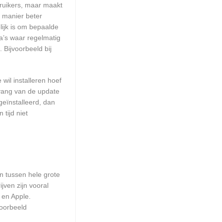
ruikers, maar maakt
e manier beter
ijk is om bepaalde
a’s waar regelmatig
 Bijvoorbeeld bij
wil installeren hoef
mvang van de update
geïnstalleerd, dan
tijd niet
en tussen hele grote
jven zijn vooral
 en Apple.
voorbeeld