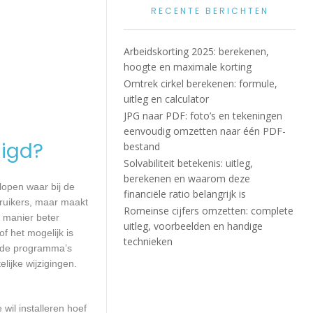
RECENTE BERICHTEN
Arbeidskorting 2025: berekenen,
hoogte en maximale korting
Omtrek cirkel berekenen: formule,
uitleg en calculator
JPG naar PDF: foto’s en tekeningen
eenvoudig omzetten naar één PDF-
igd?
bestand
Solvabiliteit betekenis: uitleg,
berekenen en waarom deze
lopen waar bij de
financiële ratio belangrijk is
ruikers, maar maakt
Romeinse cijfers omzetten: complete
e manier beter
uitleg, voorbeelden en handige
 het mogelijk is
technieken
alde programma’s
lijke wijzigingen.
wil installeren hoef