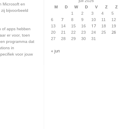
juli 2026
n Microsoft en
M
D
W
D
V
Z
Z
zij bijvoorbeeld
1
2
3
4
5
7
6
8
9
10
11
12
17
13
14
15
16
18
19
en of apps hebben
26
20
21
22
23
24
25
aar er voor, toen
27
28
29
30
31
n een programma dat
tions in
« jun
pecifiek voor jouw