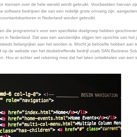
or mensen over de hele wereld wordt gebruikt. Voorbeelden hiervan zij
e software bedrijven die van een redelijk grote omvang zijn, aangezien 
ccountantskantoren in Nederland worden gebruikt.
rijven die programma’s voor een specifieke doelgroep hebben geschrev
n in Nederland. Dat was een aanzienlijke stijgen ten opzichte van het j
T steeds belangrijker aan het worden is. Mocht je behoefte hebben aa
d op de website van het desbetreffende bedrijf zoals SAN Business Solu
n. Hou er echter wel rekening mee dat het laten ontwikkelen van een s