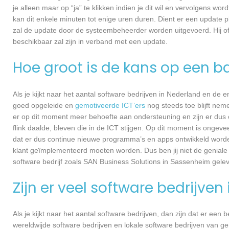
je alleen maar op “ja” te klikken indien je dit wil en vervolgens wor
kan dit enkele minuten tot enige uren duren. Dient er een update p
zal de update door de systeembeheerder worden uitgevoerd. Hij of
beschikbaar zal zijn in verband met een update.
Hoe groot is de kans op een ba
Als je kijkt naar het aantal software bedrijven in Nederland en de
goed opgeleide en
gemotiveerde ICT’ers
nog steeds toe blijft nem
er op dit moment meer behoefte aan ondersteuning en zijn er dus 
flink daalde, bleven die in de ICT stijgen. Op dit moment is ongev
dat er dus continue nieuwe programma’s en apps ontwikkeld worde
klant geïmplementeerd moeten worden. Dus ben jij niet de geniale
software bedrijf zoals SAN Business Solutions in Sassenheim geleve
Zijn er veel software bedrijven
Als je kijkt naar het aantal software bedrijven, dan zijn dat er een
wereldwijde software bedrijven en lokale software bedrijven van 