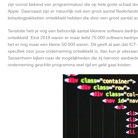
zijn vooral bekend van programmatuur die op hele grote schaal do
Apple. Daarnaast zijn er natuurlijk ook een groot aantal Nederlands
belastingpakketten ontwikkeld hebben die door een groot aantal a
Tenslotte heb je nog een behoorlijk aantal kleinere software bed
ontwikkeld. Eind 2019 waren er maar liefst 75.000 software bedrijve
het er nog maar een kleine 50.000 waren. Dit geeft al aan dat IC
specifiek voor jouw onderneming ontwikkeld is, dan kun je uiteraar
Sassenheim kijken naar de mogelijkheden die zij hiervoor aanbiede
onderneming geschikt programma veel tijd en geld gaat kosten.