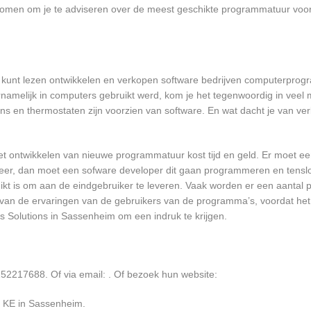
skomen om je te adviseren over de meest geschikte programmatuur voo
m kunt lezen ontwikkelen en verkopen software bedrijven computerpro
namelijk in computers gebruikt werd, kom je het tegenwoordig in veel
oons en thermostaten zijn voorzien van software. En wat dacht je van ver
et ontwikkelen van nieuwe programmatuur kost tijd en geld. Er moet e
er, dan moet een sofware developer dit gaan programmeren en tensl
 is om aan de eindgebruiker te leveren. Vaak worden er een aantal pil
an de ervaringen van de gebruikers van de programma’s, voordat het
s Solutions in Sassenheim om een indruk te krijgen.
252217688. Of via email:
. Of bezoek hun website:
1 KE in Sassenheim.