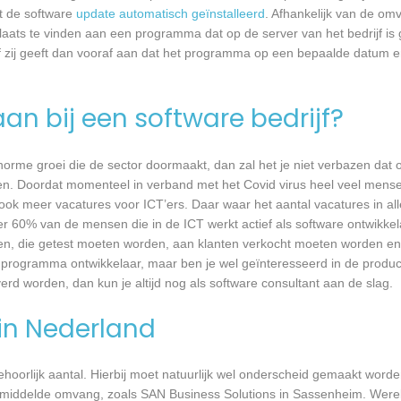
dt de software
update automatisch geïnstalleerd
. Afhankelijk van de o
laats te vinden aan een programma dat op de server van het bedrijf is 
 zij geeft dan vooraf aan dat het programma op een bepaalde datum en 
an bij een software bedrijf?
 enorme groei die de sector doormaakt, dan zal het je niet verbazen dat
en. Doordat momenteel in verband met het Covid virus heel veel mense
ook meer vacatures voor ICT’ers. Daar waar het aantal vacatures in a
eer 60% van de mensen die in de ICT werkt actief als software ontwikkel
n, die getest moeten worden, aan klanten verkocht moeten worden en t
 programma ontwikkelaar, maar ben je wel geïnteresseerd in de produc
rd worden, dan kun je altijd nog als software consultant aan de slag.
 in Nederland
 behoorlijk aantal. Hierbij moet natuurlijk wel onderscheid gemaakt word
gemiddelde omvang, zoals SAN Business Solutions in Sassenheim. Werel