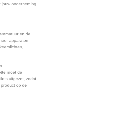
r jouw onderneming.
grammatuur en de
 meer apparaten
keerslichten,
en
otte moet de
ots uitgezet, zodat
 product op de