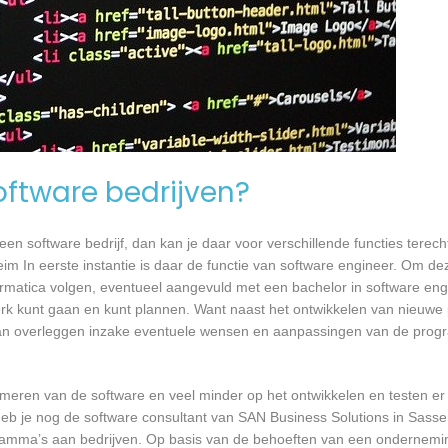
software bedrijven?
n software bedrijf, dan kan je daar voor verschillende functies terecht
m In eerste instantie is daar de functie van software engineer. Om dez
formatica volgen, eventueel aangevuld met een bachelor in software en
 werk kunt gaan en kunt plannen. Want naast het ontwikkelen van nieuwe
 kan overleggen inzake eventuele wensen en aanpassingen van de prog
mmeren van de software en veel minder op het ontwikkelen en testen er
 heb je nog de software consultant van SAN Business Solutions in Sass
ogramma’s aan bedrijven. Op basis van de behoeften van een ondernemi