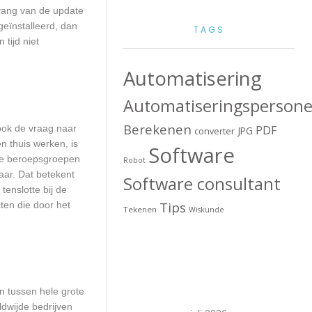
mvang van de update
geïnstalleerd, dan
TAGS
tijd niet
Automatisering
Automatiseringspersone
Berekenen
 ook de vraag naar
PDF
JPG
converter
n thuis werken, is
Software
lle beroepsgroepen
Robot
aar. Dat betekent
Software consultant
enslotte bij de
Tips
ten die door het
Tekenen
Wiskunde
en tussen hele grote
dwijde bedrijven