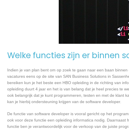
Welke functies zijn er binnen 
Indien je van plan bent om op zoek te gaan naar een baan binnen ee
vacatures eens op de site van SAN Business Solutions in Sassenhei
bereiken kun je het beste een HBO opleiding in de richting van in
opleiding duurt 4 jaar en het is van belang dat je heel precies te
ook belangrijk dat je kunt programmeren, testen en met de klant
kan je hierbij ondersteuning krijgen van de software developer.
De functie van software developer is vooral gericht op het progra
ook voor deze functie een opleiding informatica nodig. Daarnaast
functie ben je verantwoordelijk voor de verkoop van de juiste pr