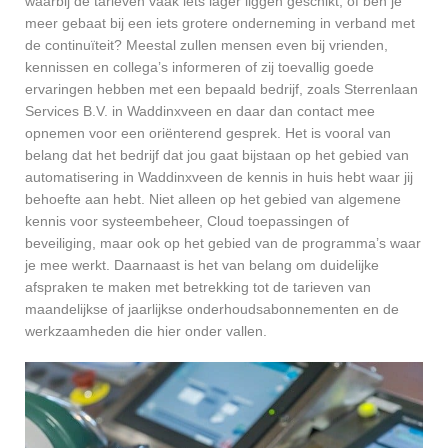
waarbij de tarieven vaak iets lager liggen geschikt, of ben je
meer gebaat bij een iets grotere onderneming in verband met
de continuïteit? Meestal zullen mensen even bij vrienden,
kennissen en collega’s informeren of zij toevallig goede
ervaringen hebben met een bepaald bedrijf, zoals Sterrenlaan
Services B.V. in Waddinxveen en daar dan contact mee
opnemen voor een oriënterend gesprek. Het is vooral van
belang dat het bedrijf dat jou gaat bijstaan op het gebied van
automatisering in Waddinxveen de kennis in huis hebt waar jij
behoefte aan hebt. Niet alleen op het gebied van algemene
kennis voor systeembeheer, Cloud toepassingen of
beveiliging, maar ook op het gebied van de programma’s waar
je mee werkt. Daarnaast is het van belang om duidelijke
afspraken te maken met betrekking tot de tarieven van
maandelijkse of jaarlijkse onderhoudsabonnementen en de
werkzaamheden die hier onder vallen.