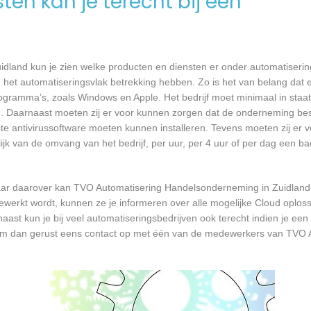
en kan je terecht bij een
and kun je zien welke producten en diensten er onder automatisering
 het automatiseringsvlak betrekking hebben. Zo is het van belang dat 
ramma’s, zoals Windows en Apple. Het bedrijf moet minimaal in staat
en. Daarnaast moeten zij er voor kunnen zorgen dat de onderneming be
iste antivirussoftware moeten kunnen installeren. Tevens moeten zij er 
jk van de omvang van het bedrijf, per uur, per 4 uur of per dag een 
ar daarover kan TVO Automatisering Handelsonderneming in Zuidland 
erkt wordt, kunnen ze je informeren over alle mogelijke Cloud oplossi
st kun je bij veel automatiseringsbedrijven ook terecht indien je een 
neem dan gerust eens contact op met één van de medewerkers van TVO 