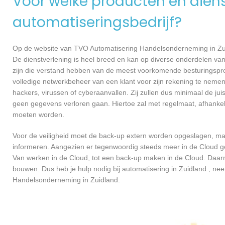
Voor welke producten en dienst
automatiseringsbedrijf?
Op de website van TVO Automatisering Handelsonderneming in Zuidl
De dienstverlening is heel breed en kan op diverse onderdelen van
zijn die verstand hebben van de meest voorkomende besturingsprog
volledige netwerkbeheer van een klant voor zijn rekening te nem
hackers, virussen of cyberaanvallen. Zij zullen dus minimaal de ju
geen gegevens verloren gaan. Hiertoe zal met regelmaat, afhankeli
moeten worden.
Voor de veiligheid moet de back-up extern worden opgeslagen, ma
informeren. Aangezien er tegenwoordig steeds meer in de Cloud gew
Van werken in de Cloud, tot een back-up maken in de Cloud. Daarnaa
bouwen. Dus heb je hulp nodig bij automatisering in Zuidland , 
Handelsonderneming in Zuidland.