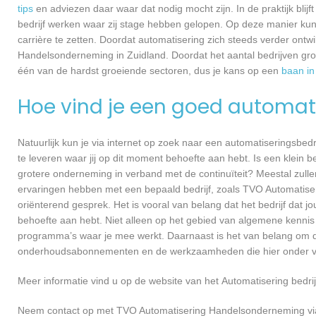
tips
en adviezen daar waar dat nodig mocht zijn. In de praktijk blijf
bedrijf werken waar zij stage hebben gelopen. Op deze manier kunn
carrière te zetten. Doordat automatisering zich steeds verder ontw
Handelsonderneming in Zuidland. Doordat het aantal bedrijven gro
één van de hardst groeiende sectoren, dus je kans op een
baan in
Hoe vind je een goed automati
Natuurlijk kun je via internet op zoek naar een automatiseringsbedri
te leveren waar jij op dit moment behoefte aan hebt. Is een klein bed
grotere onderneming in verband met de continuïteit? Meestal zullen
ervaringen hebben met een bepaald bedrijf, zoals TVO Automatis
oriënterend gesprek. Het is vooral van belang dat het bedrijf dat jo
behoefte aan hebt. Niet alleen op het gebied van algemene kennis
programma’s waar je mee werkt. Daarnaast is het van belang om dui
onderhoudsabonnementen en de werkzaamheden die hier onder va
Meer informatie vind u op de website van het Automatisering bedrij
Neem contact op met TVO Automatisering Handelsonderneming via 