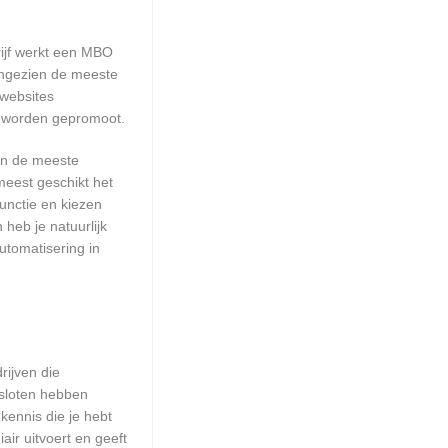
rijf werkt een MBO
Aangezien de meeste
 websites
te worden gepromoot.
aan de meeste
meest geschikt het
unctie en kiezen
heb je natuurlijk
utomatisering in
rijven die
esloten hebben
kennis die je hebt
ir uitvoert en geeft