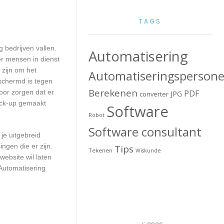
TAGS
 bedrijven vallen.
Automatisering
er mensen in dienst
 zijn om het
Automatiseringspersone
schermd is tegen
Berekenen
voor zorgen dat er
PDF
JPG
converter
back-up gemaakt
Software
Robot
Software consultant
je uitgebreid
ngen die er zijn.
Tips
Tekenen
Wiskunde
website wil laten
Automatisering