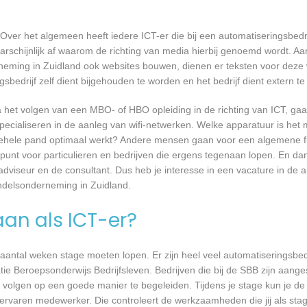
Over het algemeen heeft iedere ICT-er die bij een automatiseringsbed
waarschijnlijk af waarom de richting van media hierbij genoemd wordt. 
eming in Zuidland ook websites bouwen, dienen er teksten voor deze
bedrijf zelf dient bijgehouden te worden en het bedrijf dient extern 
a het volgen van een MBO- of HBO opleiding in de richting van ICT, g
pecialiseren in de aanleg van wifi-netwerken. Welke apparatuur is het 
et gehele pand optimaal werkt? Andere mensen gaan voor een algemene f
unt voor particulieren en bedrijven die ergens tegenaan lopen. En dan 
 adviseur en de consultant. Dus heb je interesse in een vacature in de a
ndelsonderneming in Zuidland.
aan als ICT-er?
 aantal weken stage moeten lopen. Er zijn heel veel automatiseringsbed
tie Beroepsonderwijs Bedrijfsleven. Bedrijven die bij de SBB zijn aang
volgen op een goede manier te begeleiden. Tijdens je stage kun je de 
rvaren medewerker. Die controleert de werkzaamheden die jij als stagia