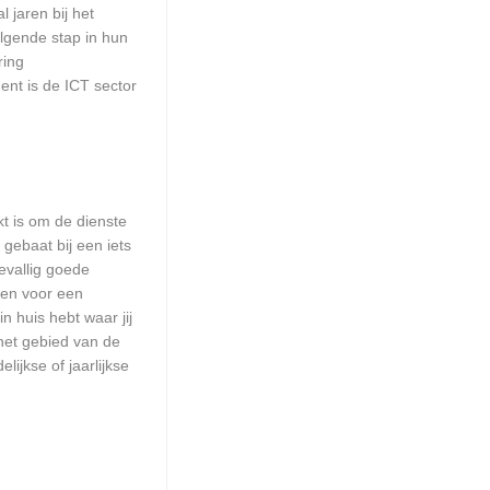
 jaren bij het
olgende stap in hun
ring
ent is de ICT sector
kt is om de dienste
 gebaat bij een iets
evallig goede
men voor een
n huis hebt waar jij
het gebied van de
ijkse of jaarlijkse