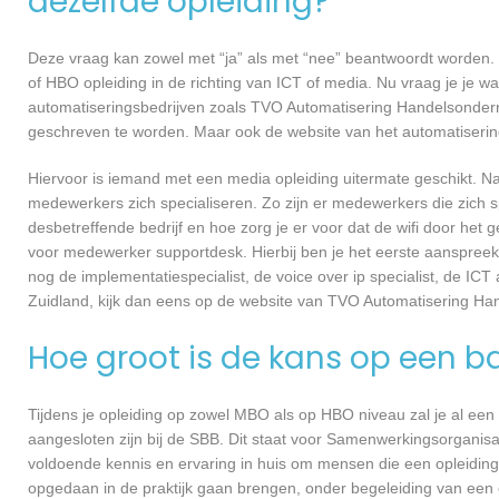
dezelfde opleiding?
Deze vraag kan zowel met “ja” als met “nee” beantwoordt worden. 
of HBO opleiding in de richting van ICT of media. Nu vraag je je 
automatiseringsbedrijven zoals TVO Automatisering Handelsondern
geschreven te worden. Maar ook de website van het automatiserings
Hiervoor is iemand met een media opleiding uitermate geschikt. N
medewerkers zich specialiseren. Zo zijn er medewerkers die zich s
desbetreffende bedrijf en hoe zorg je er voor dat de wifi door h
voor medewerker supportdesk. Hierbij ben je het eerste aanspreekp
nog de implementatiespecialist, de voice over ip specialist, de ICT
Zuidland, kijk dan eens op de website van TVO Automatisering Ha
Hoe groot is de kans op een b
Tijdens je opleiding op zowel MBO als op HBO niveau zal je al een
aangesloten zijn bij de SBB. Dit staat voor Samenwerkingsorganisa
voldoende kennis en ervaring in huis om mensen die een opleiding 
opgedaan in de praktijk gaan brengen, onder begeleiding van een e