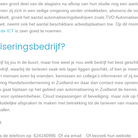
t een groot deel van de stagiairs na afloop van hun studie nog een aantal
en zij zich in een veilige omgeving verder ontwikkelen, alvorens de v
ikkelt, groeit het aantal automatiseringsbedrijven zoals TVO Automatise
eit, neemt ook het aantal beschikbare arbeidsplaatsen toe. Op dit mom
 de ICT
is zeer goed te noemen.
seringsbedrijf?
jf bij jou in de buurt, maar hoe weet je nou welk bedrijf het best geschi
rijf, waarbij de tarieven vaak iets lager liggen geschikt, of ben je meer
 mensen even bij vrienden, kennissen en collega’s informeren of zij to
ering Handelsonderneming in Zuidland en daar dan contact mee opne
u gaat bijstaan op het gebied van automatisering in Zuidland de kennis i
 voor systeembeheer, Cloud toepassingen of beveiliging, maar ook op 
delijke afspraken te maken met betrekking tot de tarieven van maandel
llen.
f.
de telefoon op: 624140986. Of via email:
. Of bezoek hun website: