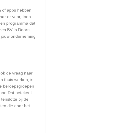
en of apps hebben
aar er voor, toen
n een programma dat
vies BV in Doorn
or jouw onderneming
 ook de vraag naar
n thuis werken, is
lle beroepsgroepen
aar. Dat betekent
enslotte bij de
ten die door het