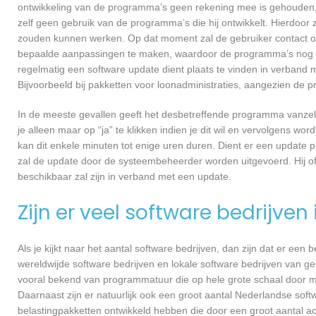
ontwikkeling van de programma’s geen rekening mee is gehouden.
zelf geen gebruik van de programma’s die hij ontwikkelt. Hierdoor z
zouden kunnen werken. Op dat moment zal de gebruiker contact o
bepaalde aanpassingen te maken, waardoor de programma’s nog ef
regelmatig een software update dient plaats te vinden in verband 
Bijvoorbeeld bij pakketten voor loonadministraties, aangezien de p
In de meeste gevallen geeft het desbetreffende programma vanzelf 
je alleen maar op “ja” te klikken indien je dit wil en vervolgens wor
kan dit enkele minuten tot enige uren duren. Dient er een update p
zal de update door de systeembeheerder worden uitgevoerd. Hij of
beschikbaar zal zijn in verband met een update.
Zijn er veel software bedrijven
Als je kijkt naar het aantal software bedrijven, dan zijn dat er een
wereldwijde software bedrijven en lokale software bedrijven van g
vooral bekend van programmatuur die op hele grote schaal door me
Daarnaast zijn er natuurlijk ook een groot aantal Nederlandse softw
belastingpakketten ontwikkeld hebben die door een groot aantal a