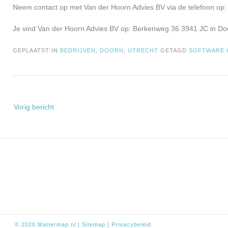
Neem contact op met Van der Hoorn Advies BV via de telefoon op: 
Je vind Van der Hoorn Advies BV op: Berkenweg 36 3941 JC in Do
GEPLAATST IN
BEDRIJVEN
,
DOORN
,
UTRECHT
GETAGD
SOFTWARE 
Bericht
Vorig bericht
navigatie
© 2020
Mattermap.nl
|
Sitem
ap
|
Privacybeleid