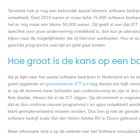
Tenslotte heb je nog een behoorlijk aantal kleinere software bed
ontwikkeld. Eind 2019 waren er maar liefst 75.000 software bedrijve
het er nog maar een kleine 50.000 waren. Dit geeft al aan dat IC
specifiek voor jouw onderneming ontwikkeld is, dan kun je uiteraa
kijken naar de mogelijkheden die zij hiervoor aanbieden. Hou er e
geschikt programma veel tijd en geld gaat kosten.
Hoe groot is de kans op een ba
Als je kijkt naar het aantal software bedrijven in Nederland en de
goed opgeleide en
gemotiveerde ICT’ers
nog steeds toe blijft nem
er op dit moment meer behoefte aan ondersteuning en zijn er dus 
flink daalde, bleven die in de ICT stijgen. Op dit moment is ongev
dat er dus continue nieuwe programma’s en apps ontwikkeld worde
klant geïmplementeerd moeten worden. Dus ben jij niet de geniale
software bedrijf zoals Van der Hoorn Advies BV in Doorn geleverd w
Meer informatie vind u op de website van het Software consultant b