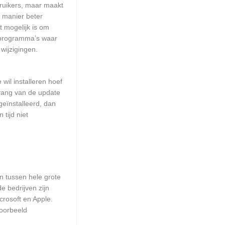
ruikers, maar maakt
e manier beter
 mogelijk is om
 programma’s waar
wijzigingen.
wil installeren hoef
mvang van de update
geïnstalleerd, dan
tijd niet
en tussen hele grote
e bedrijven zijn
crosoft en Apple.
voorbeeld