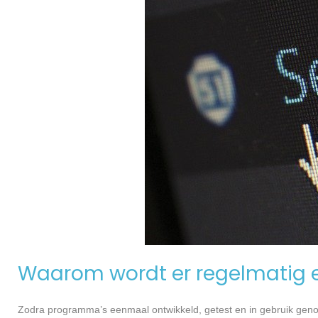
Waarom wordt er regelmatig 
Zodra programma’s eenmaal ontwikkeld, getest en in gebruik genome