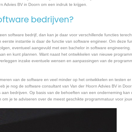
rn Advies BV in Doorn om een indruk te krijgen.
software bedrijven?
n software bedrijf, dan kan je daar voor verschillende functies terecht
eerste instantie is daar de functie van software engineer. Om deze fun
 volgen, eventueel aangevuld met een bachelor in software engineering.
t gaan en kunt plannen. Want naast het ontwikkelen van nieuwe programm
 overleggen inzake eventuele wensen en aanpassingen van de programm
mmeren van de software en veel minder op het ontwikkelen en testen er
heb je nog de software consultant van Van der Hoorn Advies BV in Doorn
’s aan bedrijven. Op basis van de behoeften van een onderneming kan 
en om je te adviseren over de meest geschikte programmatuur voor jo