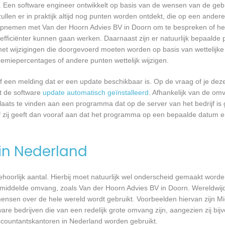
 Een software engineer ontwikkelt op basis van de wensen van de geb
ullen er in praktijk altijd nog punten worden ontdekt, die op een ander
pnemen met Van der Hoorn Advies BV in Doorn om te bespreken of het
ficiënter kunnen gaan werken. Daarnaast zijn er natuurlijk bepaalde
met wijzigingen die doorgevoerd moeten worden op basis van wettelijke 
remiepercentages of andere punten wettelijk wijzigen.
een melding dat er een update beschikbaar is. Op de vraag of je deze 
dt de software
update automatisch geïnstalleerd
. Afhankelijk van de o
laats te vinden aan een programma dat op de server van het bedrijf is 
 zij geeft dan vooraf aan dat het programma op een bepaalde datum en 
 in Nederland
 behoorlijk aantal. Hierbij moet natuurlijk wel onderscheid gemaakt word
emiddelde omvang, zoals Van der Hoorn Advies BV in Doorn. Wereldwijd
nsen over de hele wereld wordt gebruikt. Voorbeelden hiervan zijn Mi
are bedrijven die van een redelijk grote omvang zijn, aangezien zij bij
ccountantskantoren in Nederland worden gebruikt.