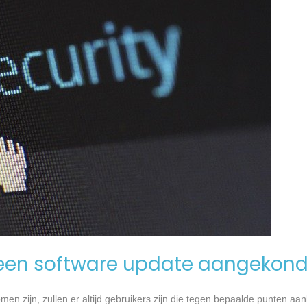
een software update aangekond
n zijn, zullen er altijd gebruikers zijn die tegen bepaalde punten aan