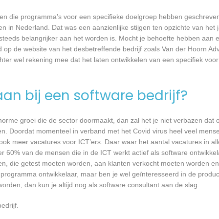
rijven die programma’s voor een specifieke doelgroep hebben geschrev
n in Nederland. Dat was een aanzienlijke stijgen ten opzichte van het j
T steeds belangrijker aan het worden is. Mocht je behoefte hebben aa
rd op de website van het desbetreffende bedrijf zoals Van der Hoorn Ad
chter wel rekening mee dat het laten ontwikkelen van een specifiek vo
an bij een software bedrijf?
 enorme groei die de sector doormaakt, dan zal het je niet verbazen dat
en. Doordat momenteel in verband met het Covid virus heel veel mense
ook meer vacatures voor ICT’ers. Daar waar het aantal vacatures in a
eer 60% van de mensen die in de ICT werkt actief als software ontwikkel
n, die getest moeten worden, aan klanten verkocht moeten worden en t
 programma ontwikkelaar, maar ben je wel geïnteresseerd in de produc
orden, dan kun je altijd nog als software consultant aan de slag.
edrijf.