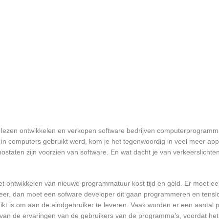
t lezen ontwikkelen en verkopen software bedrijven computerprogramm
in computers gebruikt werd, kom je het tegenwoordig in veel meer app
mostaten zijn voorzien van software. En wat dacht je van verkeerslichten
et ontwikkelen van nieuwe programmatuur kost tijd en geld. Er moet e
er, dan moet een sofware developer dit gaan programmeren en tensl
 is om aan de eindgebruiker te leveren. Vaak worden er een aantal pil
an de ervaringen van de gebruikers van de programma’s, voordat het