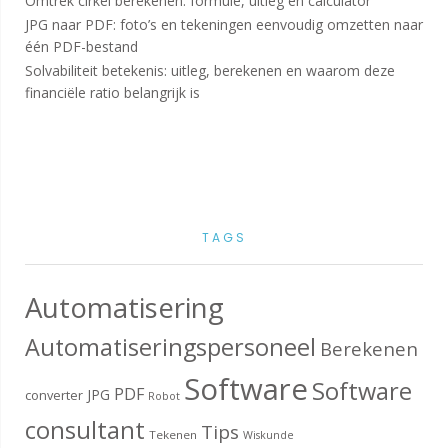
Omtrek cirkel berekenen: formule, uitleg en calculator
JPG naar PDF: foto’s en tekeningen eenvoudig omzetten naar
één PDF-bestand
Solvabiliteit betekenis: uitleg, berekenen en waarom deze
financiële ratio belangrijk is
TAGS
Automatisering
Automatiseringspersoneel
Berekenen
Software
Software
PDF
JPG
converter
Robot
consultant
Tips
Tekenen
Wiskunde