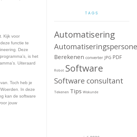
TAGS
Automatisering
. Kijk voor
deze functie te
Automatiseringspersone
gineering. Deze
Berekenen
 programma’s, is het
PDF
JPG
converter
ramma’s. Uiteraard
Software
Robot
Software consultant
 van. Toch heb je
n Woerden. In deze
Tips
Tekenen
Wiskunde
ng kan de software
voor jouw