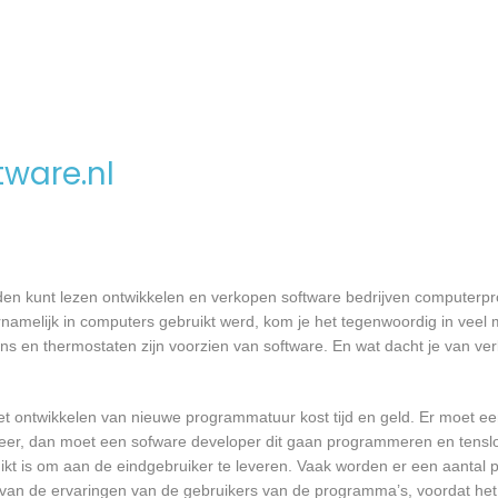
ware.nl
den kunt lezen ontwikkelen en verkopen software bedrijven computer
namelijk in computers gebruikt werd, kom je het tegenwoordig in veel
oons en thermostaten zijn voorzien van software. En wat dacht je van ver
et ontwikkelen van nieuwe programmatuur kost tijd en geld. Er moet e
er, dan moet een sofware developer dit gaan programmeren en tensl
 is om aan de eindgebruiker te leveren. Vaak worden er een aantal pil
an de ervaringen van de gebruikers van de programma’s, voordat het