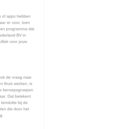
en of apps hebben
aar er voor, toen
n een programma dat
ederland BV in
ifiek voor jouw
 ook de vraag naar
n thuis werken, is
lle beroepsgroepen
aar. Dat betekent
enslotte bij de
ten die door het
g.