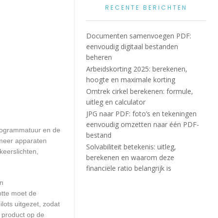
RECENTE BERICHTEN
Documenten samenvoegen PDF:
eenvoudig digitaal bestanden
beheren
Arbeidskorting 2025: berekenen,
hoogte en maximale korting
Omtrek cirkel berekenen: formule,
uitleg en calculator
JPG naar PDF: foto’s en tekeningen
eenvoudig omzetten naar één PDF-
programmatuur en de
bestand
 meer apparaten
Solvabiliteit betekenis: uitleg,
keerslichten,
berekenen en waarom deze
financiële ratio belangrijk is
en
otte moet de
ots uitgezet, zodat
 product op de