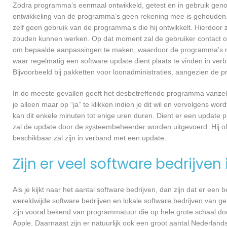
Zodra programma’s eenmaal ontwikkeld, getest en in gebruik genome
ontwikkeling van de programma’s geen rekening mee is gehouden.
zelf geen gebruik van de programma’s die hij ontwikkelt. Hierdoor z
zouden kunnen werken. Op dat moment zal de gebruiker contact 
om bepaalde aanpassingen te maken, waardoor de programma’s nog
waar regelmatig een software update dient plaats te vinden in ver
Bijvoorbeeld bij pakketten voor loonadministraties, aangezien de p
In de meeste gevallen geeft het desbetreffende programma vanzelf 
je alleen maar op “ja” te klikken indien je dit wil en vervolgens wor
kan dit enkele minuten tot enige uren duren. Dient er een update p
zal de update door de systeembeheerder worden uitgevoerd. Hij of
beschikbaar zal zijn in verband met een update.
Zijn er veel software bedrijven
Als je kijkt naar het aantal software bedrijven, dan zijn dat er een
wereldwijde software bedrijven en lokale software bedrijven van
zijn vooral bekend van programmatuur die op hele grote schaal do
Apple. Daarnaast zijn er natuurlijk ook een groot aantal Nederlands