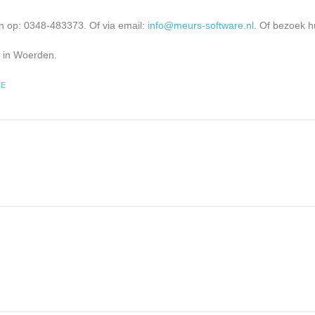
n op: 0348-483373. Of via email:
info@meurs-software.nl
. Of bezoek h
R in Woerden.
RE