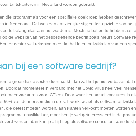
ccountantskantoren in Nederland worden gebruikt.
rijven die programma’s voor een specifieke doelgroep hebben geschrev
n in Nederland. Dat was een aanzienlijke stijgen ten opzichte van het j
T steeds belangrijker aan het worden is. Mocht je behoefte hebben aa
rd op de website van het desbetreffende bedrijf zoals Meurs Software N
Hou er echter wel rekening mee dat het laten ontwikkelen van een spec
an bij een software bedrijf?
 enorme groei die de sector doormaakt, dan zal het je niet verbazen dat
en. Doordat momenteel in verband met het Covid virus heel veel mense
ook meer vacatures voor ICT’ers. Daar waar het aantal vacatures in a
eer 60% van de mensen die in de ICT werkt actief als software ontwikkel
n, die getest moeten worden, aan klanten verkocht moeten worden en t
 programma ontwikkelaar, maar ben je wel geïnteresseerd in de produc
everd worden, dan kun je altijd nog als software consultant aan de sla