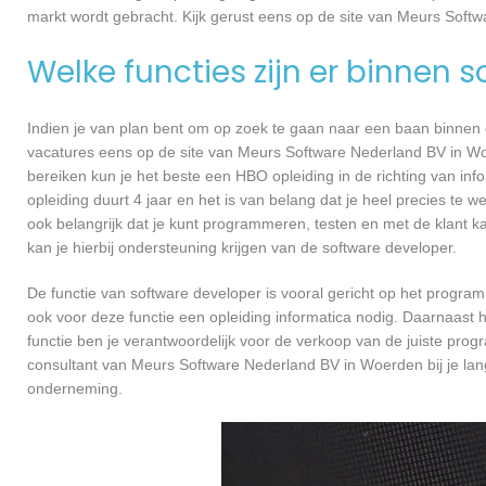
markt wordt gebracht. Kijk gerust eens op de site van Meurs Soft
Welke functies zijn er binnen 
Indien je van plan bent om op zoek te gaan naar een baan binnen ee
vacatures eens op de site van Meurs Software Nederland BV in Woer
bereiken kun je het beste een HBO opleiding in de richting van in
opleiding duurt 4 jaar en het is van belang dat je heel precies te
ook belangrijk dat je kunt programmeren, testen en met de klant
kan je hierbij ondersteuning krijgen van de software developer.
De functie van software developer is vooral gericht op het progra
ook voor deze functie een opleiding informatica nodig. Daarnaast
functie ben je verantwoordelijk voor de verkoop van de juiste pr
consultant van Meurs Software Nederland BV in Woerden bij je l
onderneming.