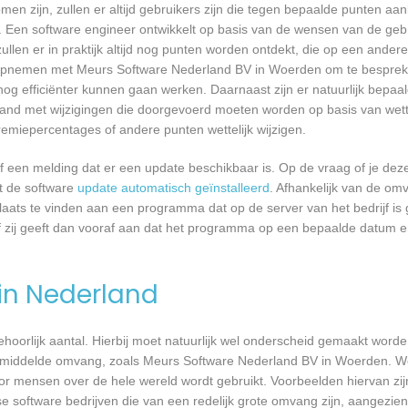
n zijn, zullen er altijd gebruikers zijn die tegen bepaalde punten aan
 Een software engineer ontwikkelt op basis van de wensen van de geb
ullen er in praktijk altijd nog punten worden ontdekt, die op een ander
opnemen met Meurs Software Nederland BV in Woerden om te bespreken
 efficiënter kunnen gaan werken. Daarnaast zijn er natuurlijk bepa
band met wijzigingen die doorgevoerd moeten worden op basis van wette
remiepercentages of andere punten wettelijk wijzigen.
een melding dat er een update beschikbaar is. Op de vraag of je deze 
dt de software
update automatisch geïnstalleerd
. Afhankelijk van de o
laats te vinden aan een programma dat op de server van het bedrijf is 
 zij geeft dan vooraf aan dat het programma op een bepaalde datum en 
 in Nederland
 behoorlijk aantal. Hierbij moet natuurlijk wel onderscheid gemaakt word
 gemiddelde omvang, zoals Meurs Software Nederland BV in Woerden. We
or mensen over de hele wereld wordt gebruikt. Voorbeelden hiervan zij
e software bedrijven die van een redelijk grote omvang zijn, aangezien 