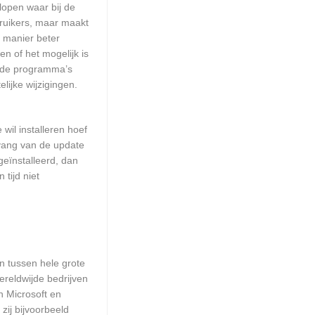
lopen waar bij de
ruikers, maar maakt
e manier beter
 of het mogelijk is
alde programma’s
lijke wijzigingen.
wil installeren hoef
mvang van de update
geïnstalleerd, dan
tijd niet
en tussen hele grote
reldwijde bedrijven
n Microsoft en
zij bijvoorbeeld