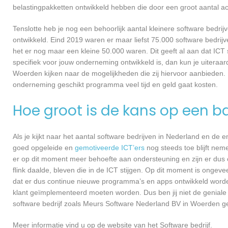
belastingpakketten ontwikkeld hebben die door een groot aantal a
Tenslotte heb je nog een behoorlijk aantal kleinere software bed
ontwikkeld. Eind 2019 waren er maar liefst 75.000 software bedrijve
het er nog maar een kleine 50.000 waren. Dit geeft al aan dat IC
specifiek voor jouw onderneming ontwikkeld is, dan kun je uiteraa
Woerden kijken naar de mogelijkheden die zij hiervoor aanbieden. 
onderneming geschikt programma veel tijd en geld gaat kosten.
Hoe groot is de kans op een ba
Als je kijkt naar het aantal software bedrijven in Nederland en de
goed opgeleide en
gemotiveerde ICT’ers
nog steeds toe blijft nem
er op dit moment meer behoefte aan ondersteuning en zijn er dus 
flink daalde, bleven die in de ICT stijgen. Op dit moment is ongev
dat er dus continue nieuwe programma’s en apps ontwikkeld worde
klant geïmplementeerd moeten worden. Dus ben jij niet de geniale
software bedrijf zoals Meurs Software Nederland BV in Woerden gel
Meer informatie vind u op de website van het Software bedrijf.