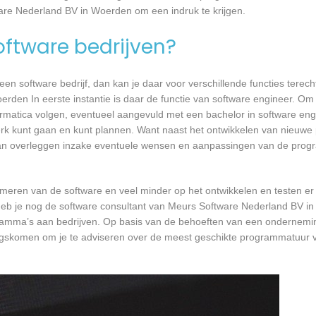
ware Nederland BV in Woerden om een indruk te krijgen.
software bedrijven?
n software bedrijf, dan kan je daar voor verschillende functies terecht
den In eerste instantie is daar de functie van software engineer. Om 
formatica volgen, eventueel aangevuld met een bachelor in software en
 werk kunt gaan en kunt plannen. Want naast het ontwikkelen van nieuwe
 kan overleggen inzake eventuele wensen en aanpassingen van de prog
mmeren van de software en veel minder op het ontwikkelen en testen er
 heb je nog de software consultant van Meurs Software Nederland BV i
ogramma’s aan bedrijven. Op basis van de behoeften van een ondernemi
angskomen om je te adviseren over de meest geschikte programmatuur 