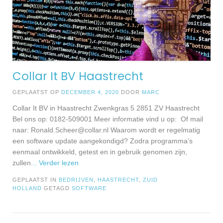
Collar It BV Haastrecht
GEPLAATST OP
DECEMBER 4, 2020
DOOR
MARC
Collar It BV in Haastrecht Zwenkgras 5 2851 ZV Haastrecht
Bel ons op: 0182-509001 Meer informatie vind u op: Of mail
naar:
Ronald.Scheer@collar.nl
Waarom wordt er regelmatig
een software update aangekondigd? Zodra programma’s
eenmaal ontwikkeld, getest en in gebruik genomen zijn,
zullen
... Verder lezen
GEPLAATST IN
BEDRIJVEN
,
HAASTRECHT
,
ZUID
HOLLAND
GETAGD
SOFTWARE