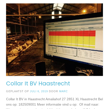
Collar It BV Haastrecht
GEPLAATST OP
JULI 6, 2019
DOOR
MARC
Collar It BV in Haastrecht Amaliahof 27 2851 XL Haastrecht Bel
ons op: 182509001 Meer informatie vind u op: Of mail naar: